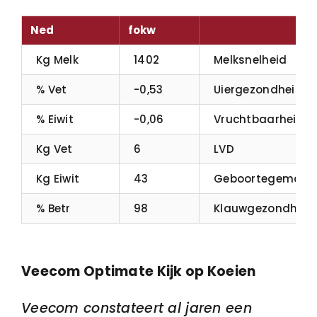
Ned
fokw
Kg Melk
1402
Melksnelheid
% Vet
-0,53
Uiergezondheid
% Eiwit
-0,06
Vruchtbaarheid
Kg Vet
6
LVD
Kg Eiwit
43
Geboortegemak
% Betr
98
Klauwgezondheid
Veecom Optimate Kijk op Koeien
Veecom constateert al jaren een