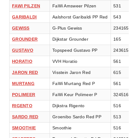
FAWI PILZEN
FaWi Amsweer Pilzen
531
A
GARIBALDI
Aalshorst Garibaldi PP Red
543
A
GEWISS
G-Plus Gewiss
234165
A
GROUNDER
Dijkstar Grounder
165
A
GUSTAVO
Topspeed Gustavo PP
243615
A
HORATIO
VVH Horatio
561
A
JARON RED
Visstein Jaron Red
615
A
MURTANG
FaWi Murtang Red P
561
A
POLIMEER
FaWi Keur Polimeer P
324516
A
RIGENTO
Dijkstra Rigento
516
A
SARDO RED
Groenibo Sardo Red PP
513
A
SMOOTHIE
Smoothie
516
A