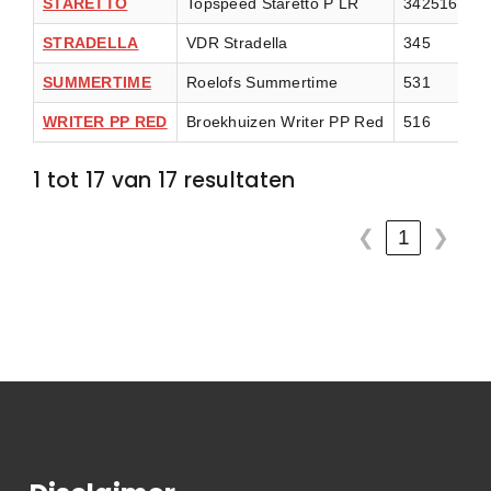
STARETTO
Topspeed Staretto P LR
342516
A
STRADELLA
VDR Stradella
345
A
SUMMERTIME
Roelofs Summertime
531
A
WRITER PP RED
Broekhuizen Writer PP Red
516
A
1 tot 17 van 17 resultaten
1
❮
❯