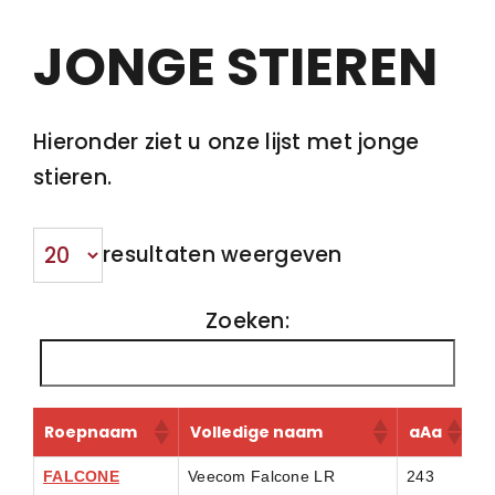
Contact
JONGE STIEREN
Hieronder ziet u onze lijst met jonge
stieren.
resultaten weergeven
Zoeken:
Roepnaam
Volledige naam
aAa
B
FALCONE
Veecom Falcone LR
243
A