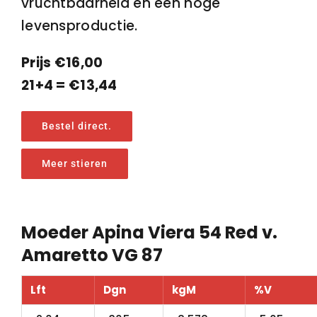
vruchtbaarheid en een hoge
levensproductie.
Prijs €16,00
21+4 = €13,44
Bestel direct.
Meer stieren
Moeder Apina Viera 54 Red v.
Amaretto VG 87
Lft
Dgn
kgM
%V