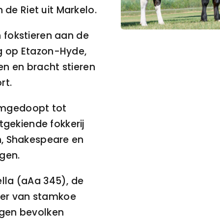
de Riet uit Markelo.
n fokstieren aan de
ug op Etazon-Hyde,
en en bracht stieren
rt.
omgedoopt tot
itgekiende fokkerij
sh, Shakespeare en
lgen.
ella (aAa 345), de
ter van stamkoe
ngen bevolken