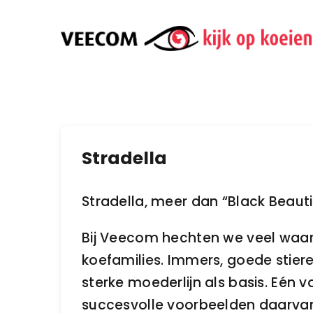
Ga
naar
inhoud
Stradella
Stradella, meer dan “Black Beaut
Bij Veecom hechten we veel waa
koefamilies. Immers, goede stie
sterke moederlijn als basis. Eén 
succesvolle voorbeelden daarva