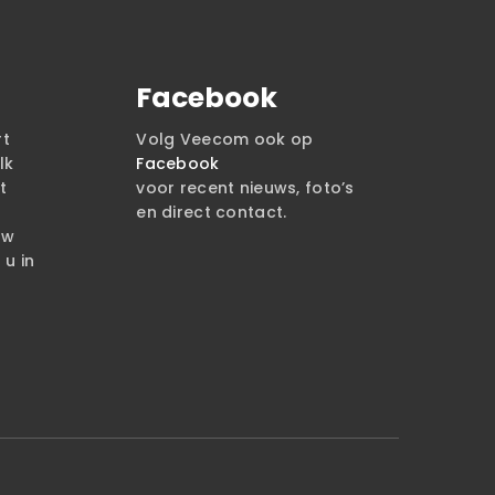
Facebook
rt
Volg Veecom ook op
lk
Facebook
t
voor recent nieuws, foto’s
en direct contact.
uw
u in