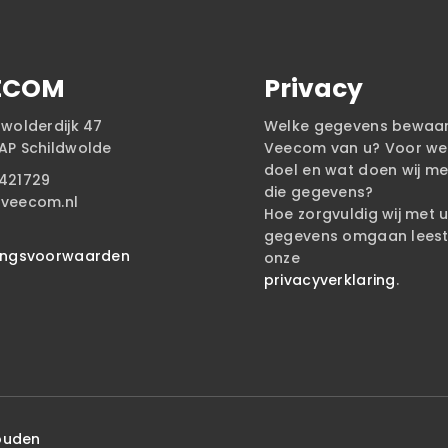
ECOM
Privacy
dwolderdijk 47
Welke gegevens bewaa
AP Schildwolde
Veecom van u? Voor we
doel en wat doen wij me
421729
die gegevens?
veecom.nl
Hoe zorgvuldig wij met 
gegevens omgaan leest 
ingsvoorwaarden
onze
privacyverklaring
.
ouden