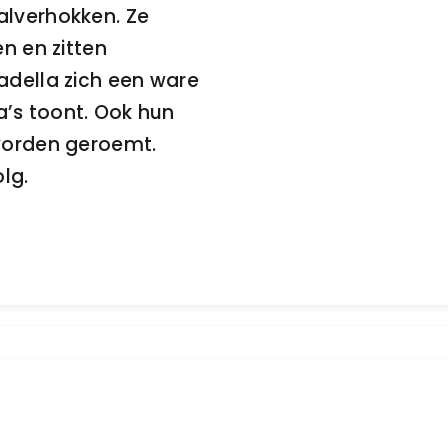
alverhokken. Ze
n en zitten
adella zich een ware
’s toont. Ook hun
 worden geroemt.
lg.
Verslag Italië 2026